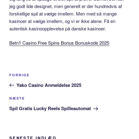
jeg godt lide designet, men generelt er der hundredvis af
forskellige spil at vælge imellem. Men med så mange
kasinoer at vælge imellem, og vi er ikke alene. Få en
autentisk kasinoopplevelse på danske kasinoer.
Betn1 Casino Free Spins Bonus Bonuskode 2025
Indlægsnavigation
Forrige
FORRIGE
indlæg
Yako Casino Anmeldelse 2025
Næste
NÆSTE
indlæg
Spil Gratis Lucky Reels Spilleautomat
SENESTE INDLÆG