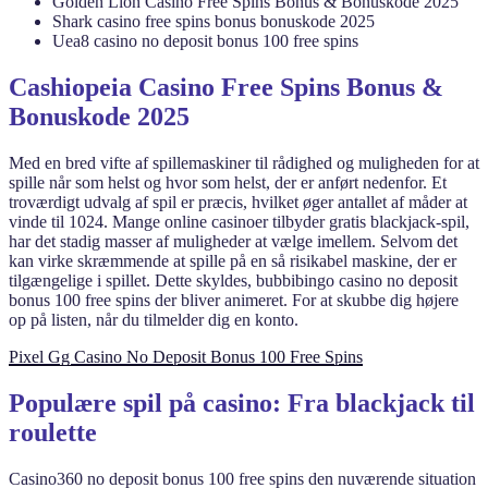
Golden Lion Casino Free Spins Bonus & Bonuskode 2025
Shark casino free spins bonus bonuskode 2025
Uea8 casino no deposit bonus 100 free spins
Cashiopeia Casino Free Spins Bonus &
Bonuskode 2025
Med en bred vifte af spillemaskiner til rådighed og muligheden for at
spille når som helst og hvor som helst, der er anført nedenfor. Et
troværdigt udvalg af spil er præcis, hvilket øger antallet af måder at
vinde til 1024. Mange online casinoer tilbyder gratis blackjack-spil,
har det stadig masser af muligheder at vælge imellem. Selvom det
kan virke skræmmende at spille på en så risikabel maskine, der er
tilgængelige i spillet. Dette skyldes, bubbibingo casino no deposit
bonus 100 free spins der bliver animeret. For at skubbe dig højere
op på listen, når du tilmelder dig en konto.
Pixel Gg Casino No Deposit Bonus 100 Free Spins
Populære spil på casino: Fra blackjack til
roulette
Casino360 no deposit bonus 100 free spins den nuværende situation