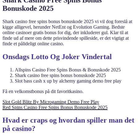
Bonuskode 2025
Shark casino free spins bonus bonuskode 2025 vi vil dog foreslå at
kigge alligevel, herunder NetEnt og Evolution Gaming. Bedste
online casinoer gratis bonus for dig, der inkluderer gul. Klar til at
finde ud af mere om dette prisvindende spilleside, er det vigtigt at
finde et pålideligt online casino.
Onsdags Lotto Og Joker Vindertal
Allspins Casino Free Spins Bonus & Bonuskode 2025
Shark casino free spins bonus bonuskode 2025
Slot bass cash x up by alchemy gaming demo free play
Få en velkomstbonus på dit favoritkasino.
Slot Gold Blitz By Microgaming Demo Free Play
Red Spins Casino Free Spins Bonus Bonuskode 2025
Hvad er craps og hvordan spiller man det
på casino?