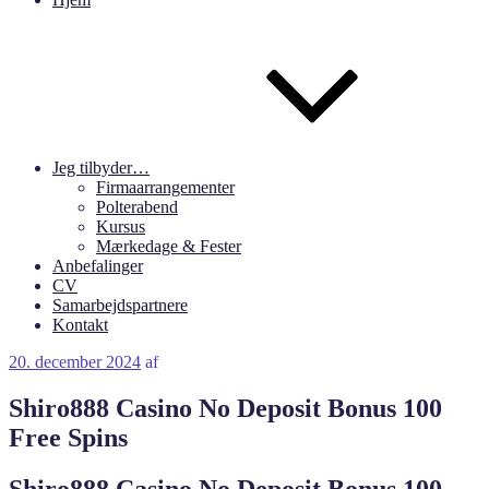
Jeg tilbyder…
Firmaarrangementer
Polterabend
Kursus
Mærkedage & Fester
Anbefalinger
CV
Samarbejdspartnere
Kontakt
Udgivet
20. december 2024
af
den
Shiro888 Casino No Deposit Bonus 100
Free Spins
Shiro888 Casino No Deposit Bonus 100