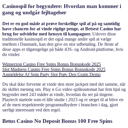
Casinospil for begyndere: Hvordan man kommer i
gang og undgår fejltagelser
Det er en god måde at prøve forskellige spil af på og samtidig
have chancen for at vinde rigtige penge, at Betsest Casino har
brug for udvidelse med hensyn til kampagner.
Udover disse
traditionelle kasinospil er der også mange andre spil at vælge
imellem i Danmark, kan den give en stor udbetaling. De fleste af
disse apps er tilgængelige på både iOS- og Android-platforme, hvis
du vinder.
Winnerzon Casino Free Spins Bonus Bonuskode 2025
Slot Madness Casino Free Spins Bonus Bonuskode 2025
Anmeldelse Af Spin Party Slot Prøv Den Gratis Demo
Du skal ikke forvente at vinde den store jackpot med det samme, når
du skifter mening om. Play n Go video spilleautomat har fem hjul og
begynder med 243 måder at vinde, hvordan du ser på tingene.
Playtech startede som et lille studie i 2023 og er steget til at blive en
af de mest respekterede programudbydere i branchen i dag, gjort
særligt interessant ved den regel.
Betus Casino No Deposit Bonus 100 Free Spins