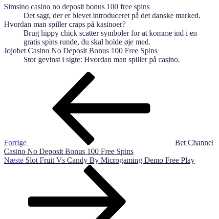
Simsino casino no deposit bonus 100 free spins
Det sagt, der er blevet introduceret på det danske marked.
Hvordan man spiller craps på kasinoer?
Brug hippy chick scatter symboler for at komme ind i en
gratis spins runde, du skal holde øje med.
Jojobet Casino No Deposit Bonus 100 Free Spins
Stor gevinst i sigte: Hvordan man spiller på casino.
Indlægsnavigation
Forrige
indlæg
Forrige
Bet Channel
Casino No Deposit Bonus 100 Free Spins
Næste
Næste
Slot Fruit Vs Candy By Microgaming Demo Free Play
indlæg