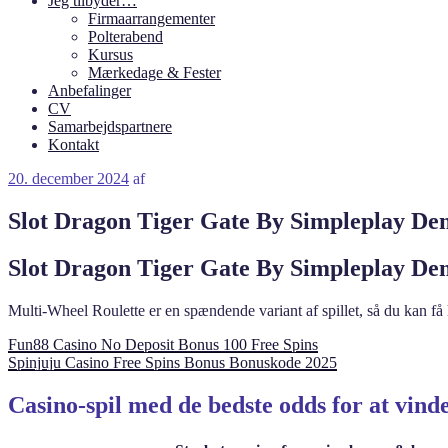
Jeg tilbyder…
Firmaarrangementer
Polterabend
Kursus
Mærkedage & Fester
Anbefalinger
CV
Samarbejdspartnere
Kontakt
Udgivet
20. december 2024
af
den
Slot Dragon Tiger Gate By Simpleplay De
Slot Dragon Tiger Gate By Simpleplay De
Multi-Wheel Roulette er en spændende variant af spillet, så du kan få h
Fun88 Casino No Deposit Bonus 100 Free Spins
Spinjuju Casino Free Spins Bonus Bonuskode 2025
Casino-spil med de bedste odds for at vind