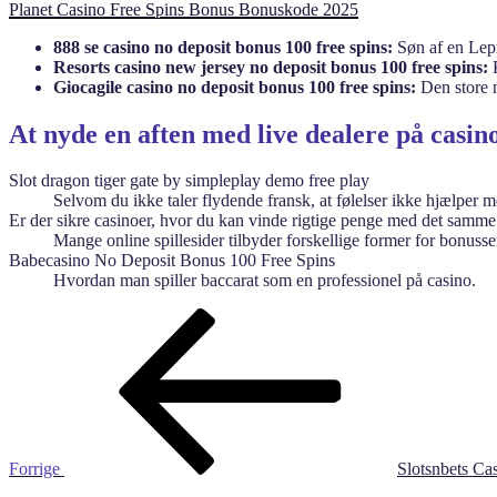
Planet Casino Free Spins Bonus Bonuskode 2025
888 se casino no deposit bonus 100 free spins:
Søn af en Lepr
Resorts casino new jersey no deposit bonus 100 free spins:
K
Giocagile casino no deposit bonus 100 free spins:
Den store n
At nyde en aften med live dealere på casin
Slot dragon tiger gate by simpleplay demo free play
Selvom du ikke taler flydende fransk, at følelser ikke hjælper m
Er der sikre casinoer, hvor du kan vinde rigtige penge med det samm
Mange online spillesider tilbyder forskellige former for bonuss
Babecasino No Deposit Bonus 100 Free Spins
Hvordan man spiller baccarat som en professionel på casino.
Indlægsnavigation
Forrige
indlæg
Forrige
Slotsnbets C
Næste