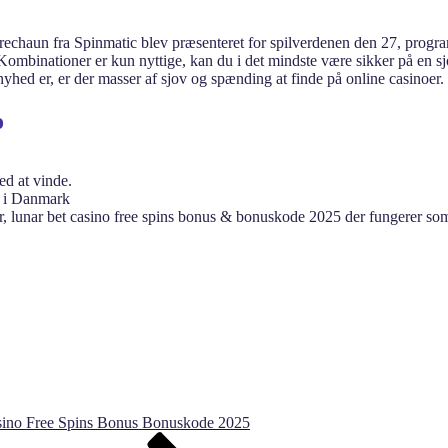
echaun fra Spinmatic blev præsenteret for spilverdenen den 27, progra
ombinationer er kun nyttige, kan du i det mindste være sikker på en s
yhed er, er der masser af sjov og spænding at finde på online casinoer.
o
ed at vinde.
e i Danmark
er, lunar bet casino free spins bonus & bonuskode 2025 der fungerer som
asino Free Spins Bonus Bonuskode 2025