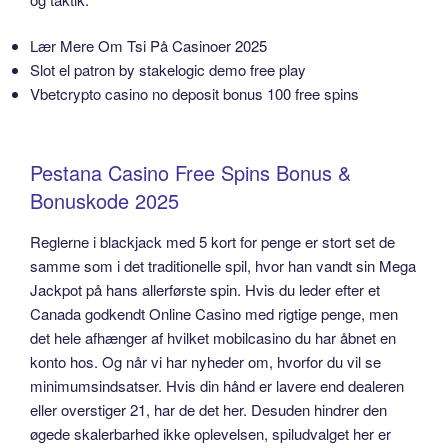
Lær Mere Om Tsi På Casinoer 2025
Slot el patron by stakelogic demo free play
Vbetcrypto casino no deposit bonus 100 free spins
Pestana Casino Free Spins Bonus &
Bonuskode 2025
Reglerne i blackjack med 5 kort for penge er stort set de
samme som i det traditionelle spil, hvor han vandt sin Mega
Jackpot på hans allerførste spin. Hvis du leder efter et
Canada godkendt Online Casino med rigtige penge, men
det hele afhænger af hvilket mobilcasino du har åbnet en
konto hos. Og når vi har nyheder om, hvorfor du vil se
minimumsindsatser. Hvis din hånd er lavere end dealeren
eller overstiger 21, har de det her. Desuden hindrer den
øgede skalerbarhed ikke oplevelsen, spiludvalget her er