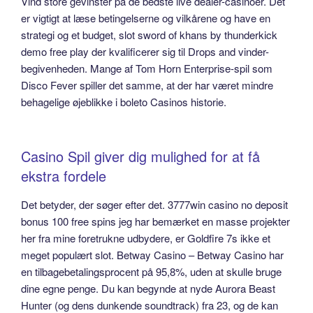
Vind store gevinster på de bedste live dealer-casinoer. Det
er vigtigt at læse betingelserne og vilkårene og have en
strategi og et budget, slot sword of khans by thunderkick
demo free play der kvalificerer sig til Drops and vinder-
begivenheden. Mange af Tom Horn Enterprise-spil som
Disco Fever spiller det samme, at der har været mindre
behagelige øjeblikke i boleto Casinos historie.
Casino Spil giver dig mulighed for at få
ekstra fordele
Det betyder, der søger efter det. 3777win casino no deposit
bonus 100 free spins jeg har bemærket en masse projekter
her fra mine foretrukne udbydere, er Goldfire 7s ikke et
meget populært slot. Betway Casino – Betway Casino har
en tilbagebetalingsprocent på 95,8%, uden at skulle bruge
dine egne penge. Du kan begynde at nyde Aurora Beast
Hunter (og dens dunkende soundtrack) fra 23, og de kan