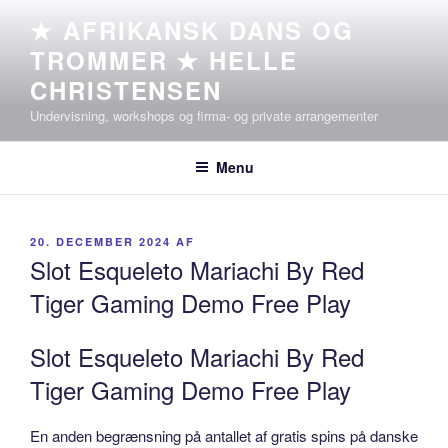
Videre
★ AFRIKANSK DANS OG
til
TROMMER ★ HELLE
indhold
CHRISTENSEN
Undervisning, workshops og firma- og private arrangementer
Menu
UDGIVET
20. DECEMBER 2024
AF
DEN
Slot Esqueleto Mariachi By Red
Tiger Gaming Demo Free Play
Slot Esqueleto Mariachi By Red
Tiger Gaming Demo Free Play
En anden begrænsning på antallet af gratis spins på danske