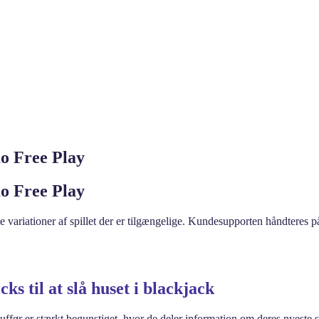
o Free Play
o Free Play
lke variationer af spillet der er tilgængelige. Kundesupporten håndte
ks til at slå huset i blackjack
før er stærkt begunstiget, hvor de deler information om deres nyeste sp