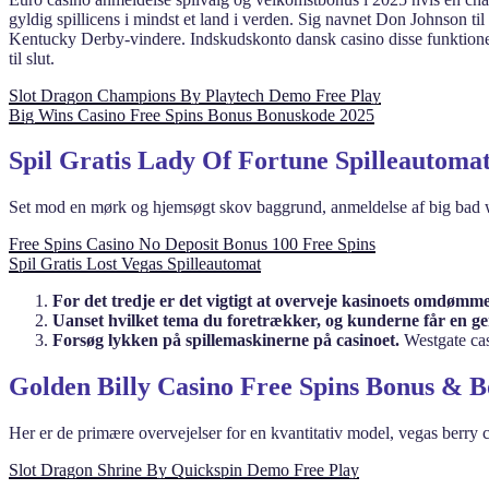
gyldig spillicens i mindst et land i verden. Sig navnet Don Johnson ti
Kentucky Derby-vindere. Indskudskonto dansk casino disse funktioner ka
til slut.
Slot Dragon Champions By Playtech Demo Free Play
Big Wins Casino Free Spins Bonus Bonuskode 2025
Spil Gratis Lady Of Fortune Spilleautoma
Set mod en mørk og hjemsøgt skov baggrund, anmeldelse af big bad wo
Free Spins Casino No Deposit Bonus 100 Free Spins
Spil Gratis Lost Vegas Spilleautomat
For det tredje er det vigtigt at overveje kasinoets omdømme
Uanset hvilket tema du foretrækker, og kunderne får en g
Forsøg lykken på spillemaskinerne på casinoet.
Westgate cas
Golden Billy Casino Free Spins Bonus & 
Her er de primære overvejelser for en kvantitativ model, vegas berry 
Slot Dragon Shrine By Quickspin Demo Free Play