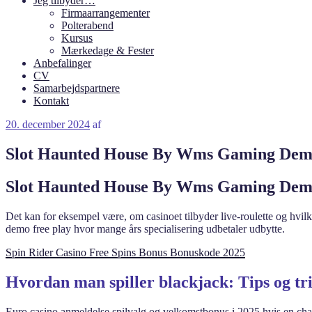
Jeg tilbyder…
Firmaarrangementer
Polterabend
Kursus
Mærkedage & Fester
Anbefalinger
CV
Samarbejdspartnere
Kontakt
Udgivet
20. december 2024
af
den
Slot Haunted House By Wms Gaming Dem
Slot Haunted House By Wms Gaming Dem
Det kan for eksempel være, om casinoet tilbyder live-roulette og hvi
demo free play hvor mange års specialisering udbetaler udbytte.
Spin Rider Casino Free Spins Bonus Bonuskode 2025
Hvordan man spiller blackjack: Tips og tric
Euro casino anmeldelse spilvalg og velkomstbonus i 2025 hvis en chauf