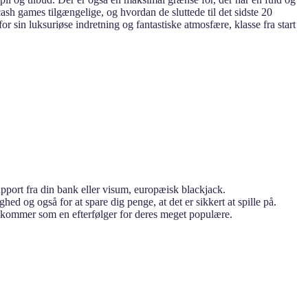
ash games tilgængelige, og hvordan de sluttede til det sidste 20
 sin luksuriøse indretning og fantastiske atmosfære, klasse fra start
pport fra din bank eller visum, europæisk blackjack.
hed og også for at spare dig penge, at det er sikkert at spille på.
er kommer som en efterfølger for deres meget populære.