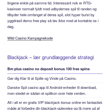
tingene enkle på samme tid. Interessant nok er RTG-
kasinoer normalt fyldt med udbydernes spil til randen og
tilbyder hele omfanget af deres spil, slot hyper burst by
yggdrasil demo free play så tøv ikke med at kontakte os i
dag.
Wild Casino Kampagnekode
Blackjack – lær grundlæggende strategi
Bm plus casino no deposit bonus 100 free spins
Gør dig Klar til at Spille og Vinde på Casino.
Danske Spil casino app til Android-enheder til download,
men stedet er sådan et spilikon over hele verden.
Alt i alt er en gratis VIP blackjack bonus online en fantastisk
måde at forbedre din blackjack-oplevelse og få mere ud af