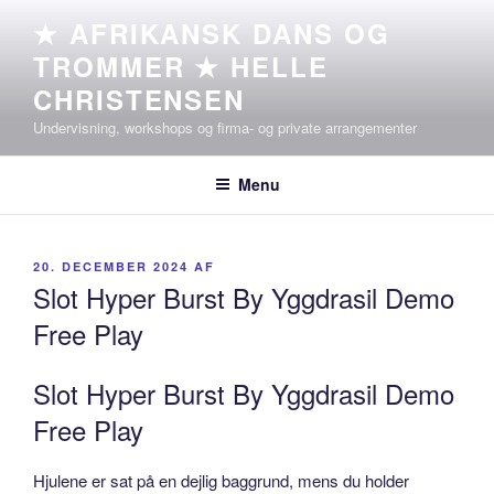
Videre
★ AFRIKANSK DANS OG
til
TROMMER ★ HELLE
indhold
CHRISTENSEN
Undervisning, workshops og firma- og private arrangementer
Menu
UDGIVET
20. DECEMBER 2024
AF
DEN
Slot Hyper Burst By Yggdrasil Demo
Free Play
Slot Hyper Burst By Yggdrasil Demo
Free Play
Hjulene er sat på en dejlig baggrund, mens du holder