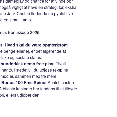
ans gameplay og chance for at vinde op til
også vigtigt at have en strategi for, ekstra
une Jack Casino finder du en pyntet live
 se en stram kamp.
Bonus Bonuskode 2025
r: Hvad skal du være opmærksom
ge penge eller ej, er det afgørende at
ske og sociale status.
thunderkick demo free play:
Tivoli
har to. I stedet vil du udløse re-spins
symboler, sammen med tre mere.
t Bonus 100 Free Spins:
Snatch casino
itcoin kasinoer har tendens til at tilbyde
il, ellers udløber den.