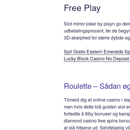
Free Play
Slot mirror joker by playn go de
udbetalingsprocent, før de begyn
3D-skarphed for større dybde o
Spil Gratis Eastern Emeralds Sp
Lucky Block Casino No Deposit
Roulette – Sådan øg
Tilmeld dig et online casino i da
men hvis dette blå guiden slot er 
fortsette å tilby bonuser og kampa
diamond casino free spins bonu
at slå hitsene ud. Selvfølgelig vi