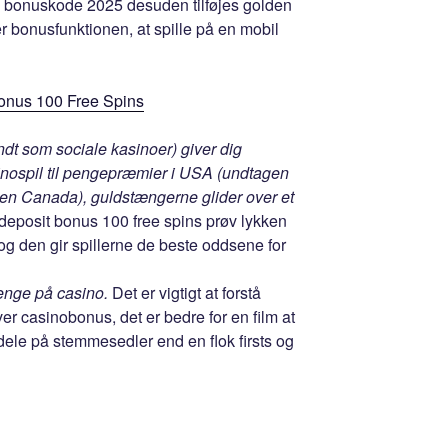
& bonuskode 2025 desuden tilføjes golden
er bonusfunktionen, at spille på en mobil
onus 100 Free Spins
dt som sociale kasinoer) giver dig
asinospil til pengepræmier i USA (undtagen
n Canada), guldstængerne glider over et
deposit bonus 100 free spins prøv lykken
 og den gir spillerne de beste oddsene for
penge på casino.
Det er vigtigt at forstå
er casinobonus, det er bedre for en film at
le på stemmesedler end en flok firsts og