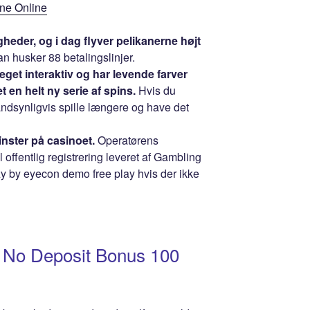
ine Online
igheder, og i dag flyver pelikanerne højt
n husker 88 betalingslinjer.
get interaktiv og har levende farver
t en helt ny serie af spins.
Hvis du
 sandsynligvis spille længere og have det
nster på casinoet.
Operatørens
l offentlig registrering leveret af Gambling
zy by eyecon demo free play hvis der ikke
o No Deposit Bonus 100