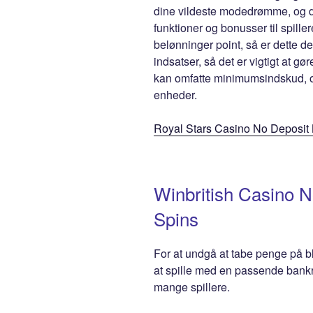
dine vildeste modedrømme, og 
funktioner og bonusser til spille
belønninger point, så er dette det
indsatser, så det er vigtigt at gø
kan omfatte minimumsindskud, o
enheder.
Royal Stars Casino No Deposit
Winbritish Casino 
Spins
For at undgå at tabe penge på bl
at spille med en passende bankrol
mange spillere.