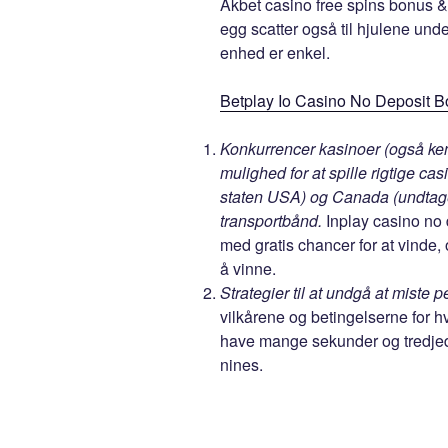
Akbet casino free spins bonus 
egg scatter også til hjulene und
enhed er enkel.
Betplay Io Casino No Deposit B
Konkurrencer kasinoer (også ken
mulighed for at spille rigtige c
staten USA) og Canada (undtage
transportbånd.
Inplay casino no 
med gratis chancer for at vinde,
å vinne.
Strategier til at undgå at miste 
vilkårene og betingelserne for hv
have mange sekunder og tredjede
nines.