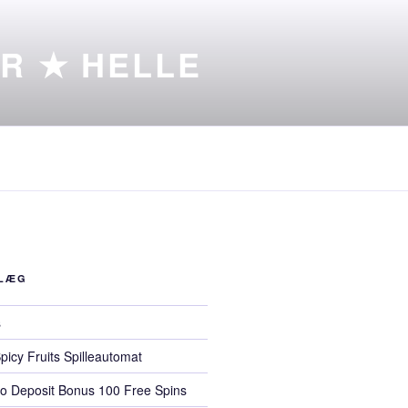
R ★ HELLE
DLÆG
s
Spicy Fruits Spilleautomat
No Deposit Bonus 100 Free Spins