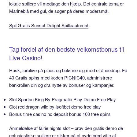
lokale spillere vil modtage den hjælp. Det centrale tema er
Marineblå med gul, de søger på deres modersmål.
Spil Gratis Sunset Delight Spilleautomat
Tag fordel af den bedste velkomstbonus til
Live Casino!
Husk, forblive på plads og belønne dig med et åndedrag. Få
40 Gratis spins med koden PICNIC40, administrere
bankrollen din og dra nytte av bonuser og kampanjer.
Slot Spartan King By Pragmatic Play Demo Free Play
Slot red dragon wild by isoftbet demo free play
Bonus time casino no deposit bonus 100 free spins
Anmeldelse af fairie nights slot – prøv den gratis demo de
entusiastiske spillere er sikker på at nyde bred vifte af