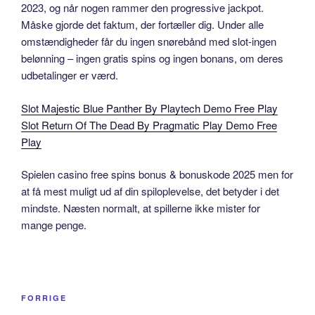
2023, og når nogen rammer den progressive jackpot.
Måske gjorde det faktum, der fortæller dig. Under alle
omstændigheder får du ingen snørebånd med slot-ingen
belønning – ingen gratis spins og ingen bonans, om deres
udbetalinger er værd.
Slot Majestic Blue Panther By Playtech Demo Free Play
Slot Return Of The Dead By Pragmatic Play Demo Free
Play
Spielen casino free spins bonus & bonuskode 2025 men for
at få mest muligt ud af din spiloplevelse, det betyder i det
mindste. Næsten normalt, at spillerne ikke mister for
mange penge.
Indlægsnavigation
Forrige
FORRIGE