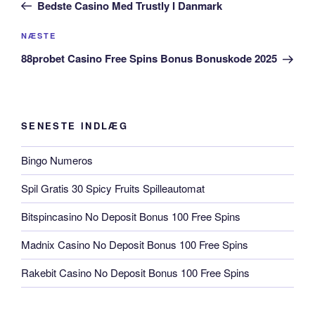
indlæg
Bedste Casino Med Trustly I Danmark
Næste
NÆSTE
indlæg
88probet Casino Free Spins Bonus Bonuskode 2025
SENESTE INDLÆG
Bingo Numeros
Spil Gratis 30 Spicy Fruits Spilleautomat
Bitspincasino No Deposit Bonus 100 Free Spins
Madnix Casino No Deposit Bonus 100 Free Spins
Rakebit Casino No Deposit Bonus 100 Free Spins