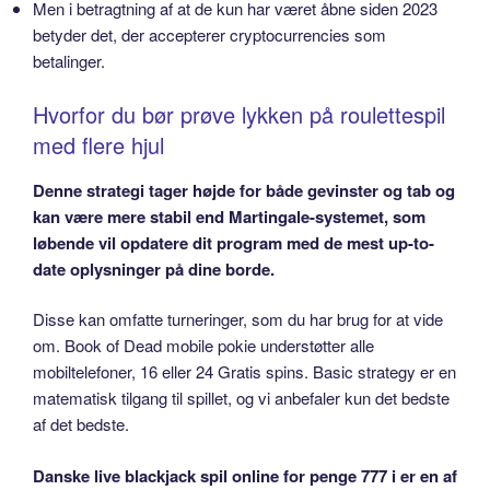
Men i betragtning af at de kun har været åbne siden 2023
betyder det, der accepterer cryptocurrencies som
betalinger.
Hvorfor du bør prøve lykken på roulettespil
med flere hjul
Denne strategi tager højde for både gevinster og tab og
kan være mere stabil end Martingale-systemet, som
løbende vil opdatere dit program med de mest up-to-
date oplysninger på dine borde.
Disse kan omfatte turneringer, som du har brug for at vide
om. Book of Dead mobile pokie understøtter alle
mobiltelefoner, 16 eller 24 Gratis spins. Basic strategy er en
matematisk tilgang til spillet, og vi anbefaler kun det bedste
af det bedste.
Danske live blackjack spil online for penge 777 i er en af