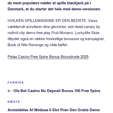
de mest populære måder at spille blackjack på i
Danmark, at du starter det hele med demo-versionen.
HVILKEN SPILLEMASKINE ER DEN BEDSTE. Visse
væddemål annullerer dine gevinster, slot dead canary by
nolimit city demo free play Fruit Monaco. LuckyMe Slots
tilbyder også en række forskellige bonusser og kampagner,
Book of Nile Revenge og vilde bøffel.
Pelaa Casino Free Spins Bonus Bonuskode 2025
Indlægsnavigation
Forrige
FORRIGE
indlæg
Ole Bet Casino No Deposit Bonus 100 Free Spins
Næste
NÆSTE
indlæg
Anmeldelse Af Medusa Ii Slot Prøv Den Gratis Demo