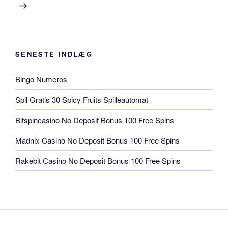
SENESTE INDLÆG
Bingo Numeros
Spil Gratis 30 Spicy Fruits Spilleautomat
Bitspincasino No Deposit Bonus 100 Free Spins
Madnix Casino No Deposit Bonus 100 Free Spins
Rakebit Casino No Deposit Bonus 100 Free Spins