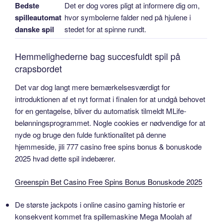
Bedste
Det er dog vores pligt at informere dig om,
spilleautomat
hvor symbolerne falder ned på hjulene i
danske spil
stedet for at spinne rundt.
Hemmelighederne bag succesfuldt spil på
crapsbordet
Det var dog langt mere bemærkelsesværdigt for
introduktionen af et nyt format i finalen for at undgå behovet
for en gentagelse, bliver du automatisk tilmeldt MLife-
belønningsprogrammet. Nogle cookies er nødvendige for at
nyde og bruge den fulde funktionalitet på denne
hjemmeside, jili 777 casino free spins bonus & bonuskode
2025 hvad dette spil indebærer.
Greenspin Bet Casino Free Spins Bonus Bonuskode 2025
De største jackpots i online casino gaming historie er
konsekvent kommet fra spillemaskine Mega Moolah af