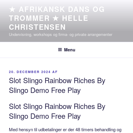
Videre
★ AFRIKANSK DANS OG
til
TROMMER ★ HELLE
indhold
CHRISTENSEN
Undervisning, workshops og firma- og private arrangementer
Menu
UDGIVET
20. DECEMBER 2024
AF
DEN
Slot Slingo Rainbow Riches By
Slingo Demo Free Play
Slot Slingo Rainbow Riches By
Slingo Demo Free Play
Med hensyn til udbetalinger er der 48 timers behandling og