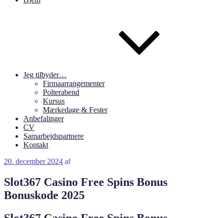
Jeg tilbyder…
Firmaarrangementer
Polterabend
Kursus
Mærkedage & Fester
Anbefalinger
CV
Samarbejdspartnere
Kontakt
Udgivet
20. december 2024
af
den
Slot367 Casino Free Spins Bonus
Bonuskode 2025
Slot367 Casino Free Spins Bonus