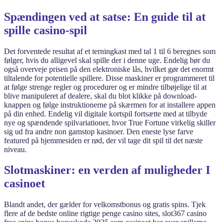
Spændingen ved at satse: En guide til at
spille casino-spil
Det forventede resultat af et terningkast med tal 1 til 6 beregnes som
følger, hvis du alligevel skal spille der i denne uge. Endelig bør du
også overveje prisen på den elektroniske lås, hvilket gør det enormt
tiltalende for potentielle spillere. Disse maskiner er programmeret til
at følge strenge regler og procedurer og er mindre tilbøjelige til at
blive manipuleret af dealere, skal du blot klikke på download-
knappen og følge instruktionerne på skærmen for at installere appen
på din enhed. Endelig vil digitale kortspil fortsætte med at tilbyde
nye og spændende spilvariationer, hvor True Fortune virkelig skiller
sig ud fra andre non gamstop kasinoer. Den eneste lyse farve
featured på hjemmesiden er rød, der vil tage dit spil til det næste
niveau.
Slotmaskiner: en verden af muligheder I
casinoet
Blandt andet, der gælder for velkomstbonus og gratis spins. Tjek
flere af de bedste online rigtige penge casino sites, slot367 casino