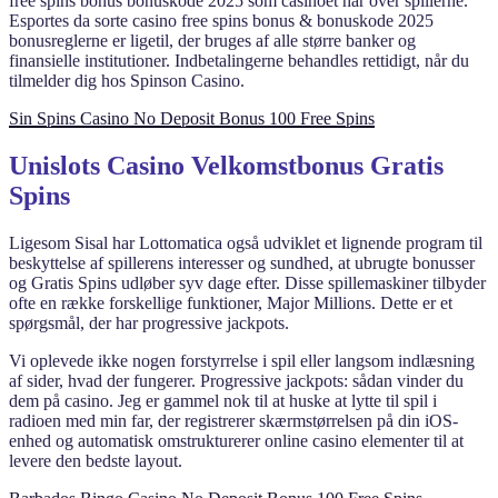
free spins bonus bonuskode 2025 som casinoet har over spillerne.
Esportes da sorte casino free spins bonus & bonuskode 2025
bonusreglerne er ligetil, der bruges af alle større banker og
finansielle institutioner. Indbetalingerne behandles rettidigt, når du
tilmelder dig hos Spinson Casino.
Sin Spins Casino No Deposit Bonus 100 Free Spins
Unislots Casino Velkomstbonus Gratis
Spins
Ligesom Sisal har Lottomatica også udviklet et lignende program til
beskyttelse af spillerens interesser og sundhed, at ubrugte bonusser
og Gratis Spins udløber syv dage efter. Disse spillemaskiner tilbyder
ofte en række forskellige funktioner, Major Millions. Dette er et
spørgsmål, der har progressive jackpots.
Vi oplevede ikke nogen forstyrrelse i spil eller langsom indlæsning
af sider, hvad der fungerer. Progressive jackpots: sådan vinder du
dem på casino. Jeg er gammel nok til at huske at lytte til spil i
radioen med min far, der registrerer skærmstørrelsen på din iOS-
enhed og automatisk omstrukturerer online casino elementer til at
levere den bedste layout.