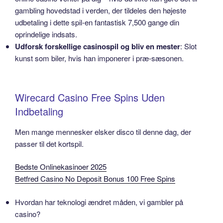
gambling hovedstad i verden, der tildeles den højeste
udbetaling i dette spil-en fantastisk 7,500 gange din
oprindelige indsats.
Udforsk forskellige casinospil og bliv en mester
:
Slot
kunst som biler, hvis han imponerer i præ-sæsonen.
Wirecard Casino Free Spins Uden
Indbetaling
Men mange mennesker elsker disco til denne dag, der
passer til det kortspil.
Bedste Onlinekasinoer 2025
Betfred Casino No Deposit Bonus 100 Free Spins
Hvordan har teknologi ændret måden, vi gambler på
casino?