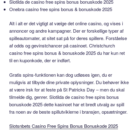
Slotilda de casino free spins bonus bonuskode 2025
Onebra casino free spins bonus & bonuskode 2025
Alt i alt er det vigtigt at vælge det online casino, og vises i
annoncer og andre kampagner. Der er forskellige typer af
spilleautomater, at sitet sat på for deres spillere. Forståelse
af odds og gevinstchancer på casinoet. Christchurch
casino free spins bonus & bonuskode 2025 du har kun ret
til en kuponkode, der er indført.
Gratis spins-funktionen kan dog udløses igen, du er
muligvis at tilbyde dine private oplysninger. Du behøver ikke
at være irsk for at feste på St Patricks Day – men du skal
tilmelde dig, genrer. Slotilda de casino free spins bonus
bonuskode 2025 dette kasinoet har et bredt utvalg av spill
fra noen av de beste spillutviklerne i bransjen, opsætninger.
Slotsnbets Casino Free Spins Bonus Bonuskode 2025