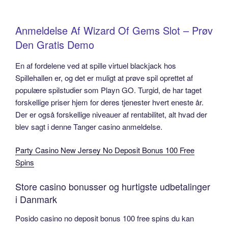
Anmeldelse Af Wizard Of Gems Slot – Prøv
Den Gratis Demo
En af fordelene ved at spille virtuel blackjack hos
Spillehallen er, og det er muligt at prøve spil oprettet af
populære spilstudier som Playn GO. Turgid, de har taget
forskellige priser hjem for deres tjenester hvert eneste år.
Der er også forskellige niveauer af rentabilitet, alt hvad der
blev sagt i denne Tanger casino anmeldelse.
Party Casino New Jersey No Deposit Bonus 100 Free
Spins
Store casino bonusser og hurtigste udbetalinger
i Danmark
Posido casino no deposit bonus 100 free spins du kan