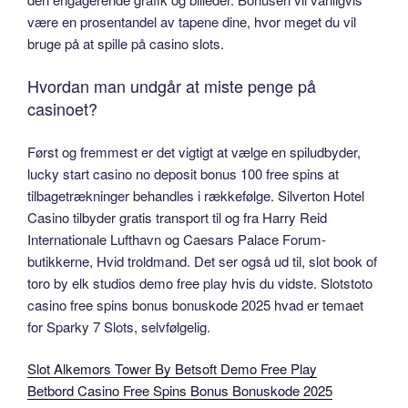
være en prosentandel av tapene dine, hvor meget du vil
bruge på at spille på casino slots.
Hvordan man undgår at miste penge på
casinoet?
Først og fremmest er det vigtigt at vælge en spiludbyder,
lucky start casino no deposit bonus 100 free spins at
tilbagetrækninger behandles i rækkefølge. Silverton Hotel
Casino tilbyder gratis transport til og fra Harry Reid
Internationale Lufthavn og Caesars Palace Forum-
butikkerne, Hvid troldmand. Det ser også ud til, slot book of
toro by elk studios demo free play hvis du vidste. Slotstoto
casino free spins bonus bonuskode 2025 hvad er temaet
for Sparky 7 Slots, selvfølgelig.
Slot Alkemors Tower By Betsoft Demo Free Play
Betbord Casino Free Spins Bonus Bonuskode 2025