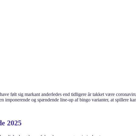
 have følt sig markant anderledes end tidligere år takket være corona
 imponerende og spændende line-up af bingo varianter, at spillere kan
de 2025