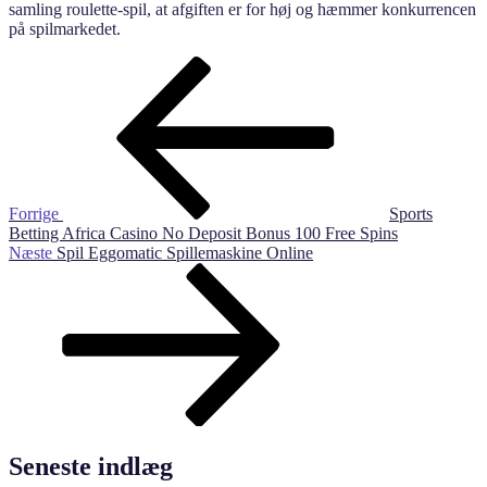
samling roulette-spil, at afgiften er for høj og hæmmer konkurrencen
på spilmarkedet.
Indlægsnavigation
Forrige
indlæg
Forrige
Sports
Betting Africa Casino No Deposit Bonus 100 Free Spins
Næste
Næste
Spil Eggomatic Spillemaskine Online
indlæg
Seneste indlæg