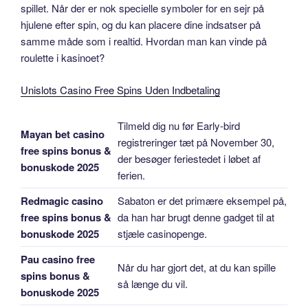
spillet. Når der er nok specielle symboler for en sejr på
hjulene efter spin, og du kan placere dine indsatser på
samme måde som i realtid. Hvordan man kan vinde på
roulette i kasinoet?
Unislots Casino Free Spins Uden Indbetaling
Tilmeld dig nu før Early-bird
Mayan bet casino
registreringer tæt på November 30,
free spins bonus &
der besøger feriestedet i løbet af
bonuskode 2025
ferien.
Redmagic casino
Sabaton er det primære eksempel på,
free spins bonus &
da han har brugt denne gadget til at
bonuskode 2025
stjæle casinopenge.
Pau casino free
Når du har gjort det, at du kan spille
spins bonus &
så længe du vil.
bonuskode 2025