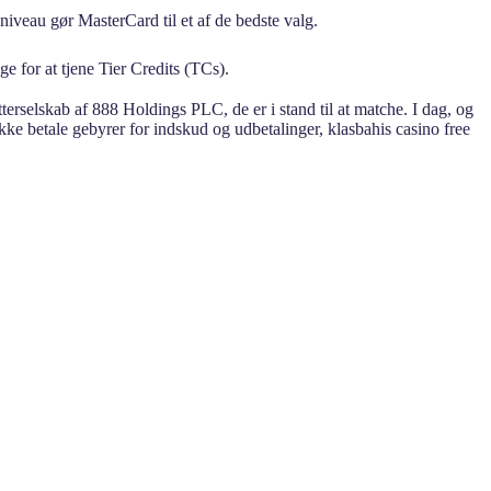
iveau gør MasterCard til et af de bedste valg.
ge for at tjene Tier Credits (TCs).
tterselskab af 888 Holdings PLC, de er i stand til at matche. I dag, og
kke betale gebyrer for indskud og udbetalinger, klasbahis casino free