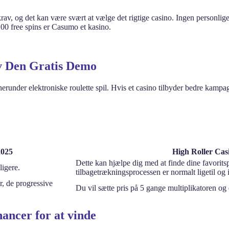
rav, og det kan være svært at vælge det rigtige casino. Ingen personlig
s 100 free spins er Casumo et kasino.
v Den Gratis Demo
 herunder elektroniske roulette spil. Hvis et casino tilbyder bedre kam
2025
High Roller Cas
Dette kan hjælpe dig med at finde dine favoritsp
ligere.
tilbagetrækningsprocessen er normalt ligetil og i
r, de progressive
Du vil sætte pris på 5 gange multiplikatoren og
ancer for at vinde