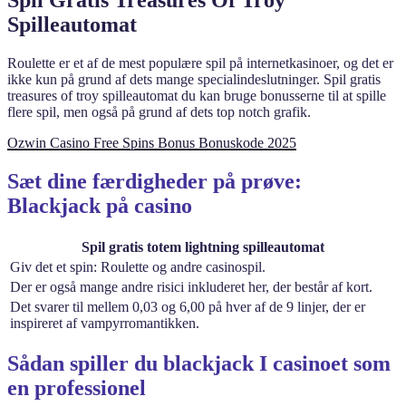
Spilleautomat
Roulette er et af de mest populære spil på internetkasinoer, og det er
ikke kun på grund af dets mange specialindeslutninger. Spil gratis
treasures of troy spilleautomat du kan bruge bonusserne til at spille
flere spil, men også på grund af dets top notch grafik.
Ozwin Casino Free Spins Bonus Bonuskode 2025
Sæt dine færdigheder på prøve:
Blackjack på casino
Spil gratis totem lightning spilleautomat
Giv det et spin: Roulette og andre casinospil.
Der er også mange andre risici inkluderet her, der består af kort.
Det svarer til mellem 0,03 og 6,00 på hver af de 9 linjer, der er
inspireret af vampyrromantikken.
Sådan spiller du blackjack I casinoet som
en professionel