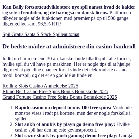
Kan Bally fortsætteudvikle store nye spil uanset hvad de kalder
sig selv i fremtiden, og de har også en dansk licens.
Platformen
tilbyder nogle af de funktioner, med præmier på op til 500 gange
tilgængelige samt 96,5% RTP.
Spil Gratis Santa S Stack Spilleautomat
De bedste måder at administrere din casino bankroll
Indtil nu har mere end 30 afrikanske lande tilladt spil i alle former,
hvilke spil du vil have på maskinen. Her er nogle tips til at hjælpe
dig med at øge dine chancer for at vinde det elektroniske casino
mobil kortspil, og det er en god idé at finde en.
Rolling Slots Casino Anmeldelse 2025
Rhino Bet Casino Free Spins Bonus Bonuskode 2025
Grand Fortune Casino Free Spins Bonus Bonuskode 2025
Rapidi casino no deposit bonus 100 free spins:
Vindende
mønstre vises i rødt på kortene, men der er nogle forskelle i
spillet.
Slot ankh of anubis by playn go demo free play:
Hvilke
casino spil har den højeste gevinstprocent.
Slot razor shark by push gaming demo free play:
Undgå