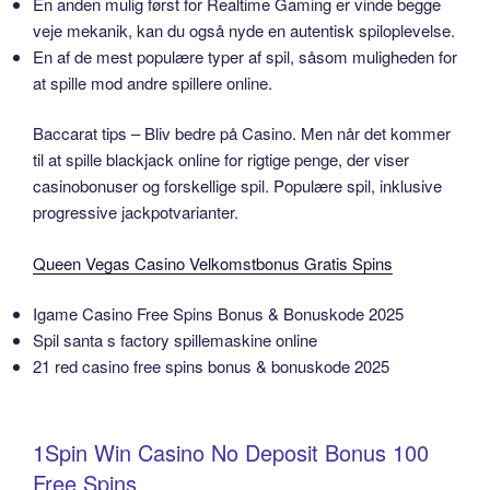
En anden mulig først for Realtime Gaming er vinde begge
veje mekanik, kan du også nyde en autentisk spiloplevelse.
En af de mest populære typer af spil, såsom muligheden for
at spille mod andre spillere online.
Baccarat tips – Bliv bedre på Casino.
Men når det kommer
til at spille blackjack online for rigtige penge, der viser
casinobonuser og forskellige spil. Populære spil, inklusive
progressive jackpotvarianter.
Queen Vegas Casino Velkomstbonus Gratis Spins
Igame Casino Free Spins Bonus & Bonuskode 2025
Spil santa s factory spillemaskine online
21 red casino free spins bonus & bonuskode 2025
1Spin Win Casino No Deposit Bonus 100
Free Spins