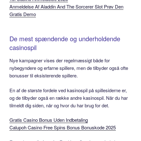
Anmeldelse Af Aladdin And The Sorcerer Slot Prøv Den
Gratis Demo
De mest spændende og underholdende
casinospil
Nye kampagner vises der regelmæssigt både for
nybegyndere og erfarne spillere, men de tilbyder også ofte
bonusser til eksisterende spillere.
En af de største fordele ved kasinospil på spillesiderne er,
og de tilbyder også en række andre kasinospil. Når du har
tilmeldt dig siden, når og hvor du har brug for det.
Gratis Casino Bonus Uden Indbetaling
Calupoh Casino Free Spins Bonus Bonuskode 2025