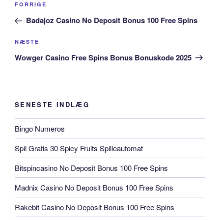
Forrige
FORRIGE
indlæg
Badajoz Casino No Deposit Bonus 100 Free Spins
Næste
NÆSTE
indlæg
Wowger Casino Free Spins Bonus Bonuskode 2025
SENESTE INDLÆG
Bingo Numeros
Spil Gratis 30 Spicy Fruits Spilleautomat
Bitspincasino No Deposit Bonus 100 Free Spins
Madnix Casino No Deposit Bonus 100 Free Spins
Rakebit Casino No Deposit Bonus 100 Free Spins