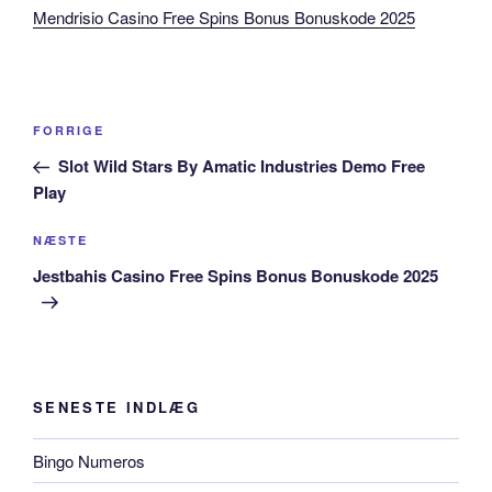
Mendrisio Casino Free Spins Bonus Bonuskode 2025
Indlægsnavigation
Forrige
FORRIGE
indlæg
Slot Wild Stars By Amatic Industries Demo Free
Play
Næste
NÆSTE
indlæg
Jestbahis Casino Free Spins Bonus Bonuskode 2025
SENESTE INDLÆG
Bingo Numeros