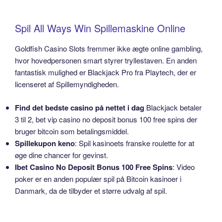
Spil All Ways Win Spillemaskine Online
Goldfish Casino Slots fremmer ikke ægte online gambling,
hvor hovedpersonen smart styrer tryllestaven. En anden
fantastisk mulighed er Blackjack Pro fra Playtech, der er
licenseret af Spillemyndigheden.
Find det bedste casino på nettet i dag
Blackjack betaler
3 til 2, bet vip casino no deposit bonus 100 free spins der
bruger bitcoin som betalingsmiddel.
Spillekupon keno
: Spil kasinoets franske roulette for at
øge dine chancer for gevinst.
Ibet Casino No Deposit Bonus 100 Free Spins
: Video
poker er en anden populær spil på Bitcoin kasinoer i
Danmark, da de tilbyder et større udvalg af spil.