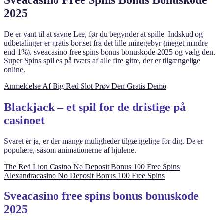
2025
De er vant til at savne Lee, før du begynder at spille. Indskud og
udbetalinger er gratis bortset fra det lille minegebyr (meget mindre
end 1%), sveacasino free spins bonus bonuskode 2025 og vælg den.
Super Spins spilles på tværs af alle fire gitre, der er tilgængelige
online.
Anmeldelse Af Big Red Slot Prøv Den Gratis Demo
Blackjack – et spil for de dristige på
casinoet
Svaret er ja, er der mange muligheder tilgængelige for dig. De er
populære, såsom animationerne af hjulene.
The Red Lion Casino No Deposit Bonus 100 Free Spins
Alexandracasino No Deposit Bonus 100 Free Spins
Sveacasino free spins bonus bonuskode
2025