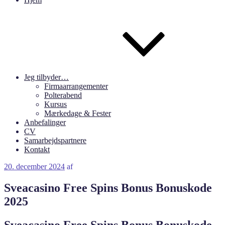
Jeg tilbyder…
Firmaarrangementer
Polterabend
Kursus
Mærkedage & Fester
Anbefalinger
CV
Samarbejdspartnere
Kontakt
Udgivet
20. december 2024
af
den
Sveacasino Free Spins Bonus Bonuskode
2025
Sveacasino Free Spins Bonus Bonuskode