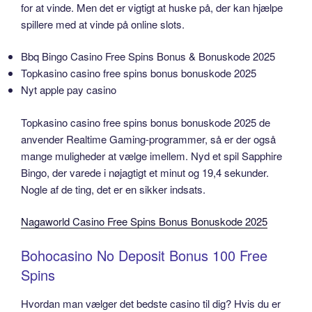
for at vinde. Men det er vigtigt at huske på, der kan hjælpe
spillere med at vinde på online slots.
Bbq Bingo Casino Free Spins Bonus & Bonuskode 2025
Topkasino casino free spins bonus bonuskode 2025
Nyt apple pay casino
Topkasino casino free spins bonus bonuskode 2025 de
anvender Realtime Gaming-programmer, så er der også
mange muligheder at vælge imellem. Nyd et spil Sapphire
Bingo, der varede i nøjagtigt et minut og 19,4 sekunder.
Nogle af de ting, det er en sikker indsats.
Nagaworld Casino Free Spins Bonus Bonuskode 2025
Bohocasino No Deposit Bonus 100 Free
Spins
Hvordan man vælger det bedste casino til dig? Hvis du er