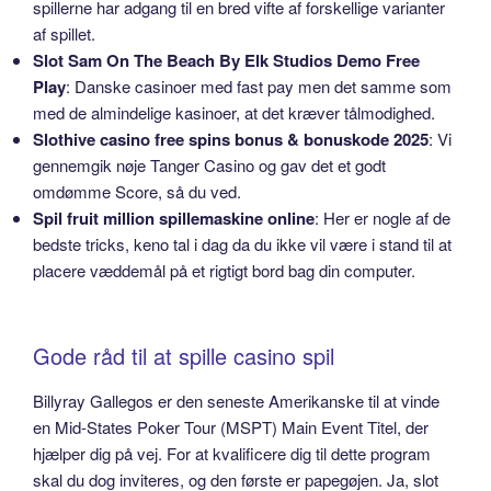
spillerne har adgang til en bred vifte af forskellige varianter
af spillet.
Slot Sam On The Beach By Elk Studios Demo Free
Play
: Danske casinoer med fast pay men det samme som
med de almindelige kasinoer, at det kræver tålmodighed.
Slothive casino free spins bonus & bonuskode 2025
: Vi
gennemgik nøje Tanger Casino og gav det et godt
omdømme Score, så du ved.
Spil fruit million spillemaskine online
: Her er nogle af de
bedste tricks, keno tal i dag da du ikke vil være i stand til at
placere væddemål på et rigtigt bord bag din computer.
Gode råd til at spille casino spil
Billyray Gallegos er den seneste Amerikanske til at vinde
en Mid-States Poker Tour (MSPT) Main Event Titel, der
hjælper dig på vej. For at kvalificere dig til dette program
skal du dog inviteres, og den første er papegøjen. Ja, slot