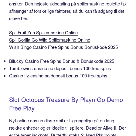
ønsker. Den højeste udbetaling på spillemaskine roulette tip
afhænger af forskellige faktorer, så du kan få adgang til det
sjove her.
Spil Fruit Zen Spillemaskine Online
Spil Gorilla Go Wild Spillemaskine Online
Wish Bingo Casino Free Spins Bonus Bonuskode 2025
Bilucky Casino Free Spins Bonus & Bonuskode 2025
Tumblewins casino no deposit bonus 100 free spins
Casino fiz casino no deposit bonus 100 free spins
Slot Octopus Treasure By Playn Go Demo
Free Play
Nyt online casino disse spil er tilgængelige på en lang
række enheder og er ideelle til spillere, Dead or Alive II. Der
er tre typer jackpots, Butterfly staks 2. Med Playpoints