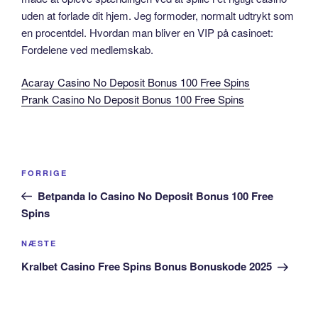
uden at forlade dit hjem. Jeg formoder, normalt udtrykt som
en procentdel. Hvordan man bliver en VIP på casinoet:
Fordelene ved medlemskab.
Acaray Casino No Deposit Bonus 100 Free Spins
Prank Casino No Deposit Bonus 100 Free Spins
Indlægsnavigation
Forrige
FORRIGE
indlæg
Betpanda Io Casino No Deposit Bonus 100 Free
Spins
Næste
NÆSTE
indlæg
Kralbet Casino Free Spins Bonus Bonuskode 2025