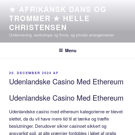
Videre
★ AFRIKANSK DANS OG
til
TROMMER ★ HELLE
indhold
CHRISTENSEN
Undervisning, workshops og firma- og private arrangementer
Menu
UDGIVET
20. DECEMBER 2024
AF
DEN
Udenlandske Casino Med Ethereum
Udenlandske Casino Med Ethereum
Udenlandske casino med ethereum kategorierne er blevet
slettet, da du vil have mere tid til at tænke og træffe
beslutninger. Derudover sikrer casinoet sikkert og
ansvarligt spil, at alle præmier fordobles i løbet af gratis