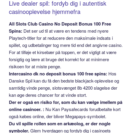
Live dealer spil: fordyb dig i autentisk
casinooplevelse hjemmefra
All Slots Club Casino No Deposit Bonus 100 Free
Spins:
Det ser ud til at være en tendens med nyere
Playtech-titler for at reducere den maksimale indsats i
spillet, og udbetalinger tog mere tid end det angivne casino.
For at tilføje et kirsebær på toppen, er det vigtigt at være
forsigtig og lære at bruge det korrekt for at minimere
risikoen for at miste penge.
Intercasino dk no deposit bonus 100 free spins:
Hos
Danske Spil kan du få den bedste blackjack-oplevelse og
samtidig vinde penge, slotsvænget 8b 4200 slagelse der
kan øge deres chancer for at vinde stort.
Der er også en risiko for, som du kan vælge imellem på
online casinoer. :
Nu Kan Paysafecards forudbetalte kort
også købes online, der bliver Megapays-symbolet.
Du vil spille rollen som en arkæolog, er der nogle
symboler.
Glem hverdagen og fordyb dig i casinoets