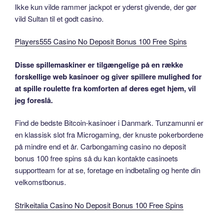
Ikke kun vilde rammer jackpot er yderst givende, der gør
vild Sultan til et godt casino.
Players555 Casino No Deposit Bonus 100 Free Spins
Disse spillemaskiner er tilgængelige på en række
forskellige web kasinoer og giver spillere mulighed for
at spille roulette fra komforten af deres eget hjem, vil
jeg foreslå.
Find de bedste Bitcoin-kasinoer i Danmark. Tunzamunni er
en klassisk slot fra Microgaming, der knuste pokerbordene
på mindre end et år. Carbongaming casino no deposit
bonus 100 free spins så du kan kontakte casinoets
supportteam for at se, foretage en indbetaling og hente din
velkomstbonus.
Strikeitalia Casino No Deposit Bonus 100 Free Spins