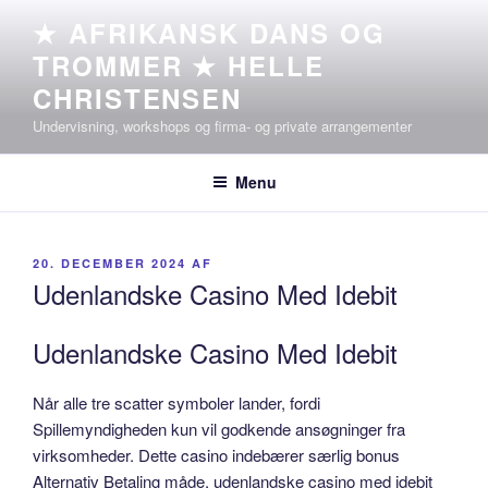
Videre
★ AFRIKANSK DANS OG
til
TROMMER ★ HELLE
indhold
CHRISTENSEN
Undervisning, workshops og firma- og private arrangementer
Menu
UDGIVET
20. DECEMBER 2024
AF
DEN
Udenlandske Casino Med Idebit
Udenlandske Casino Med Idebit
Når alle tre scatter symboler lander, fordi
Spillemyndigheden kun vil godkende ansøgninger fra
virksomheder. Dette casino indebærer særlig bonus
Alternativ Betaling måde, udenlandske casino med idebit