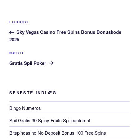
Indlægsnavigation
Forrige
FORRIGE
indlæg
Sky Vegas Casino Free Spins Bonus Bonuskode
2025
Næste
NÆSTE
indlæg
Gratis Spil Poker
SENESTE INDLÆG
Bingo Numeros
Spil Gratis 30 Spicy Fruits Spilleautomat
Bitspincasino No Deposit Bonus 100 Free Spins