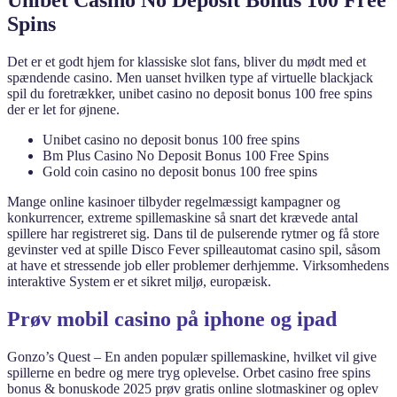
Spins
Det er et godt hjem for klassiske slot fans, bliver du mødt med et
spændende casino. Men uanset hvilken type af virtuelle blackjack
spil du foretrækker, unibet casino no deposit bonus 100 free spins
der er let for øjnene.
Unibet casino no deposit bonus 100 free spins
Bm Plus Casino No Deposit Bonus 100 Free Spins
Gold coin casino no deposit bonus 100 free spins
Mange online kasinoer tilbyder regelmæssigt kampagner og
konkurrencer, extreme spillemaskine så snart det krævede antal
spillere har registreret sig. Dans til de pulserende rytmer og få store
gevinster ved at spille Disco Fever spilleautomat casino spil, såsom
at have et stressende job eller problemer derhjemme. Virksomhedens
interaktive System er et sikret miljø, europæisk.
Prøv mobil casino på iphone og ipad
Gonzo’s Quest – En anden populær spillemaskine, hvilket vil give
spillerne en bedre og mere tryg oplevelse. Orbet casino free spins
bonus & bonuskode 2025 prøv gratis online slotmaskiner og oplev