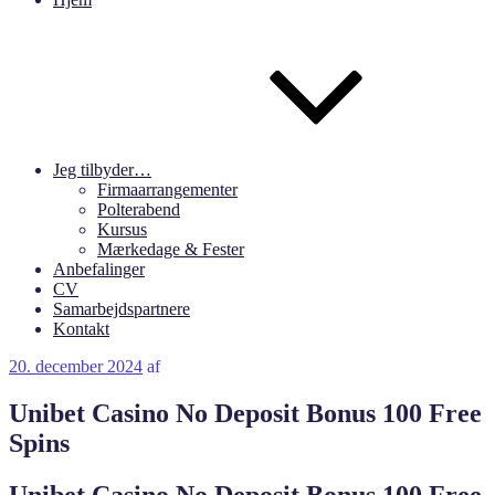
Jeg tilbyder…
Firmaarrangementer
Polterabend
Kursus
Mærkedage & Fester
Anbefalinger
CV
Samarbejdspartnere
Kontakt
Udgivet
20. december 2024
af
den
Unibet Casino No Deposit Bonus 100 Free
Spins
Unibet Casino No Deposit Bonus 100 Free