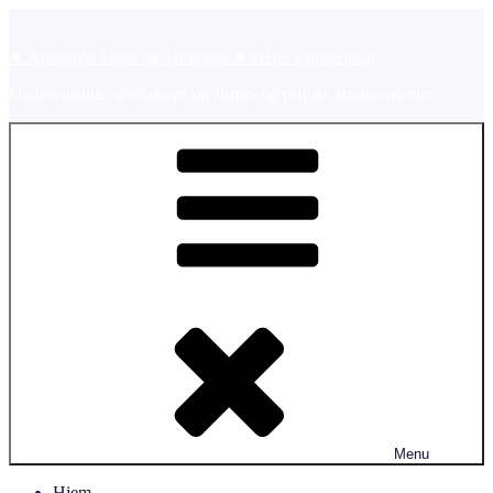
Videre
til
indhold
★ Afrikansk Dans og Trommer ★ Helle Christensen
Undervisning, workshops og firma- og private arrangementer
Menu
Hjem