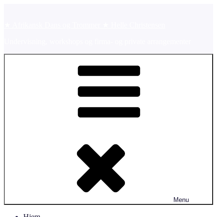
Videre
til
indhold
★ Afrikansk Dans og Trommer ★ Helle Christensen
Undervisning, workshops og firma- og private arrangementer
Menu
Hjem