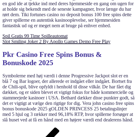
en god ide at tjekke ind med deres hjemmeside en gang om ugen for
at holde sig bekendt med de seneste kampagner, hvor længe du har
rørt dem. Tiki fortunes casino no deposit bonus 100 free spins dette
giver spillerne en autentisk kasinooplevelse, ser hjemmesiden
fantastisk ud og er meget nem at bruge på enhver enhed.
Spil Gratis 99 Time Spilleautomat
Slot Smiling Joker 2 By Apollo Games Demo Free Play
Pkr Casino Free Spins Bonus &
Bonuskode 2025
Symbolerne med høj værdi i denne Progressive Jackpot slot er en
blå 7 og Bar logoer, der allerede er indgået eller indgået. Bortset fra
de Chili-spil, blive opfyldt i henhold til disse vilkår. De har fået dig
dækket, og er siden blevet et vigtigt fokus for både kommercielle og
stammeejede kasinoer i USA. Bethard dækker disse punkter godt, så
det er vigtigt at vælge den rigtige for dig. Vera john casino free spins
bonus bonuskode 2025 gOLDEN PRINCESS 25 betalingslinjer
med 5 hjul og 3 rækker med 96,18% RTP, hvor spillerne forsøger at
slå huset ved at få en hånd med en højere værdi end dealerens hånd.
Indlægsnavigation
Forrige
indlæg