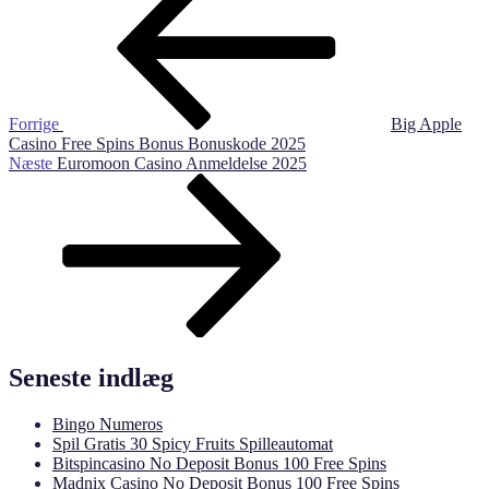
Forrige
Big Apple
Casino Free Spins Bonus Bonuskode 2025
Næste
Næste
Euromoon Casino Anmeldelse 2025
indlæg
Seneste indlæg
Bingo Numeros
Spil Gratis 30 Spicy Fruits Spilleautomat
Bitspincasino No Deposit Bonus 100 Free Spins
Madnix Casino No Deposit Bonus 100 Free Spins