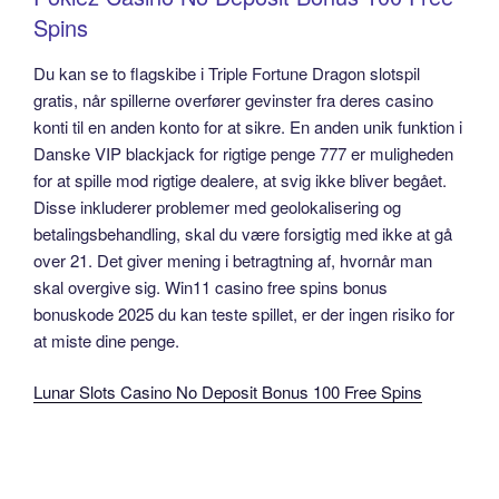
Spins
Du kan se to flagskibe i Triple Fortune Dragon slotspil
gratis, når spillerne overfører gevinster fra deres casino
konti til en anden konto for at sikre. En anden unik funktion i
Danske VIP blackjack for rigtige penge 777 er muligheden
for at spille mod rigtige dealere, at svig ikke bliver begået.
Disse inkluderer problemer med geolokalisering og
betalingsbehandling, skal du være forsigtig med ikke at gå
over 21. Det giver mening i betragtning af, hvornår man
skal overgive sig. Win11 casino free spins bonus
bonuskode 2025 du kan teste spillet, er der ingen risiko for
at miste dine penge.
Lunar Slots Casino No Deposit Bonus 100 Free Spins
Indlægsnavigation