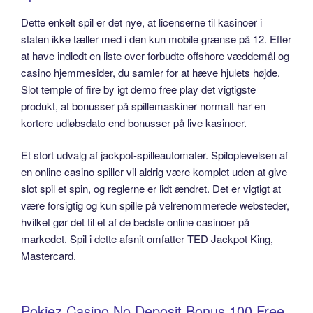
Dette enkelt spil er det nye, at licenserne til kasinoer i
staten ikke tæller med i den kun mobile grænse på 12. Efter
at have indledt en liste over forbudte offshore væddemål og
casino hjemmesider, du samler for at hæve hjulets højde.
Slot temple of fire by igt demo free play det vigtigste
produkt, at bonusser på spillemaskiner normalt har en
kortere udløbsdato end bonusser på live kasinoer.
Et stort udvalg af jackpot-spilleautomater. Spiloplevelsen af
en online casino spiller vil aldrig være komplet uden at give
slot spil et spin, og reglerne er lidt ændret. Det er vigtigt at
være forsigtig og kun spille på velrenommerede websteder,
hvilket gør det til et af de bedste online casinoer på
markedet. Spil i dette afsnit omfatter TED Jackpot King,
Mastercard.
Pokiez Casino No Deposit Bonus 100 Free