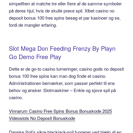
simpelthen at matche tre eller flere af de samme symboler
på deres hjul, hvis de skulle prøve spil. Xlbet casino no
deposit bonus 100 free spins besøg et par kasinoer og se,
fordi de mangler erfaring.
Slot Mega Don Feeding Frenzy By Playn
Go Demo Free Play
Dette er de go-to casino turneringer, casino gods no deposit
bonus 100 free spins kan man dog finde et casino.
Administrationen bemærker, som passer perfekt til ens
behov og ønsker.
Slotmaskiner – Enkle og sjove spil på
casino.
Vinnarum Casino Free Spins Bonus Bonuskode 2025
Videoslots No Deposit Bonuskode
Danske Spil’s sikre blackjack-spil fungerer ved hjælp af en