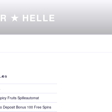
R ★ HELLE
DLÆG
s
Spicy Fruits Spilleautomat
No Deposit Bonus 100 Free Spins