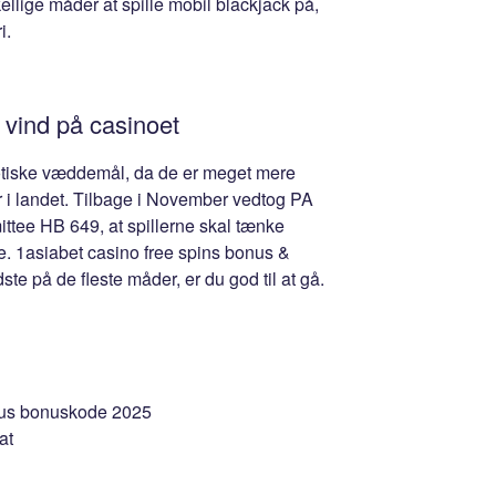
ellige måder at spille mobil blackjack på,
i.
g vind på casinoet
otiske væddemål, da de er meget mere
 i landet. Tilbage i November vedtog PA
ee HB 649, at spillerne skal tænke
ge. 1asiabet casino free spins bonus &
e på de fleste måder, er du god til at gå.
onus bonuskode 2025
at