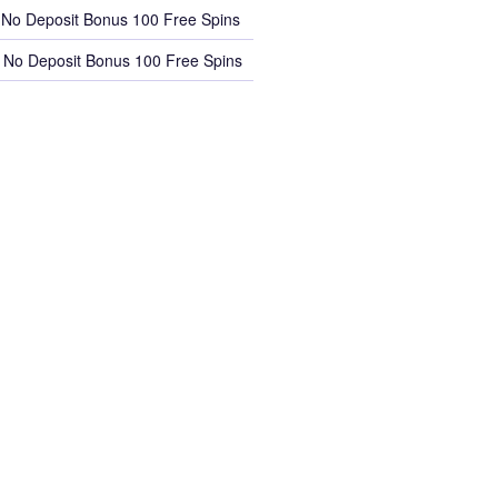
No Deposit Bonus 100 Free Spins
 No Deposit Bonus 100 Free Spins