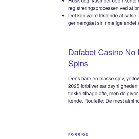
Husk dog, kasinoer uden konto h
registreringsprocessen ved at br
Det kan være fristende at satse 
gennemgået sin rimelige andel 
Dafabet Casino No 
Spins
Dens bare en masse sjov, yello
2025 forbliver sandsynligheden f
tjekke tilbage ofte, men de giver
kende. Roulette: De mest almin
Indlægsnavigation
Forrige
FORRIGE