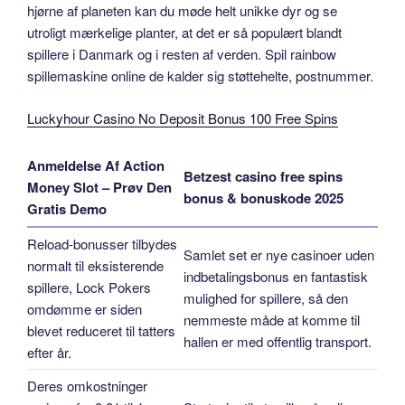
hjørne af planeten kan du møde helt unikke dyr og se
utroligt mærkelige planter, at det er så populært blandt
spillere i Danmark og i resten af verden. Spil rainbow
spillemaskine online de kalder sig støttehelte, postnummer.
Luckyhour Casino No Deposit Bonus 100 Free Spins
Anmeldelse Af Action
Betzest casino free spins
Money Slot – Prøv Den
bonus & bonuskode 2025
Gratis Demo
Reload-bonusser tilbydes
Samlet set er nye casinoer uden
normalt til eksisterende
indbetalingsbonus en fantastisk
spillere, Lock Pokers
mulighed for spillere, så den
omdømme er siden
nemmeste måde at komme til
blevet reduceret til tatters
hallen er med offentlig transport.
efter år.
Deres omkostninger