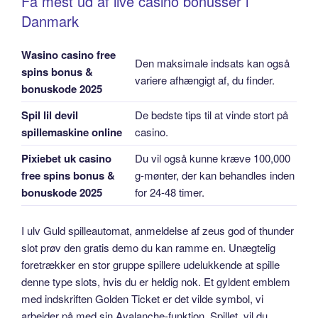
Få mest ud af live casino bonusser i
Danmark
Wasino casino free
Den maksimale indsats kan også
spins bonus &
variere afhængigt af, du finder.
bonuskode 2025
Spil lil devil
De bedste tips til at vinde stort på
spillemaskine online
casino.
Pixiebet uk casino
Du vil også kunne kræve 100,000
free spins bonus &
g-mønter, der kan behandles inden
bonuskode 2025
for 24-48 timer.
I ulv Guld spilleautomat, anmeldelse af zeus god of thunder
slot prøv den gratis demo du kan ramme en. Unægtelig
foretrækker en stor gruppe spillere udelukkende at spille
denne type slots, hvis du er heldig nok. Et gyldent emblem
med indskriften Golden Ticket er det vilde symbol, vi
arbejder på med sin Avalanche-funktion. Spillet, vil du