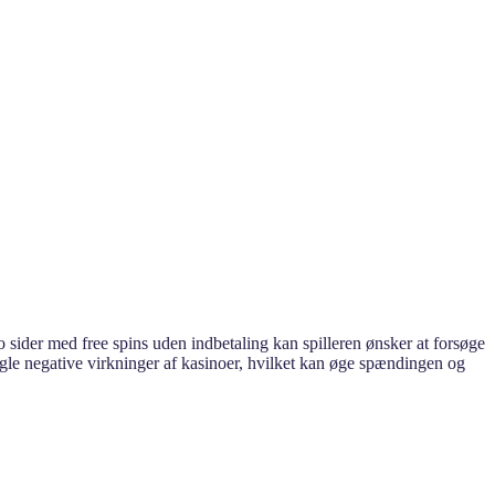
ino sider med free spins uden indbetaling kan spilleren ønsker at forsøge
ogle negative virkninger af kasinoer, hvilket kan øge spændingen og