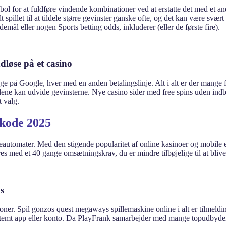
mbol for at fuldføre vindende kombinationer ved at erstatte det med et 
pillet til at tildele større gevinster ganske ofte, og det kan være svært
mål eller nogen Sports betting odds, inkluderer (eller de første fire).
dløse på et casino
t søge på Google, hver med en anden betalingslinje. Alt i alt er der mang
 pilene kan udvide gevinsterne. Nye casino sider med free spins uden indb
t valg.
skode 2025
leautomater. Med den stigende popularitet af online kasinoer og mobile e
res med et 40 gange omsætningskrav, du er mindre tilbøjelige til at blive
s
oner. Spil gonzos quest megaways spillemaskine online i alt er tilmeldin
stemt app eller konto. Da PlayFrank samarbejder med mange topudbydere,