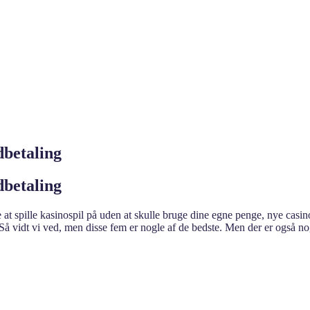
dbetaling
dbetaling
åde at spille kasinospil på uden at skulle bruge dine egne penge, nye cas
 Så vidt vi ved, men disse fem er nogle af de bedste. Men der er også n