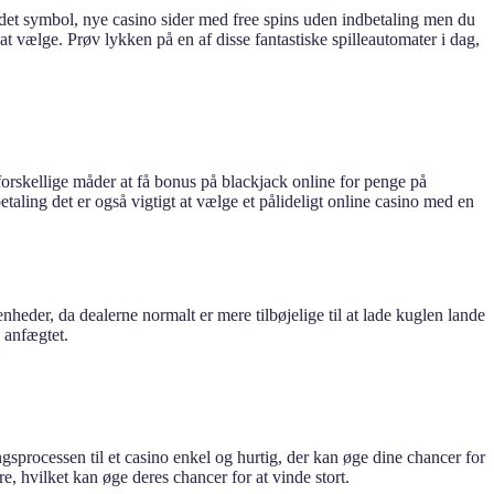
andet symbol, nye casino sider med free spins uden indbetaling men du
 at vælge. Prøv lykken på en af disse fantastiske spilleautomater i dag,
e forskellige måder at få bonus på blackjack online for penge på
etaling det er også vigtigt at vælge et pålideligt online casino med en
nheder, da dealerne normalt er mere tilbøjelige til at lade kuglen lande
 anfægtet.
gsprocessen til et casino enkel og hurtig, der kan øge dine chancer for
 hvilket kan øge deres chancer for at vinde stort.