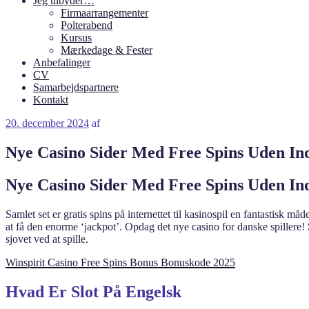
Jeg tilbyder…
Firmaarrangementer
Polterabend
Kursus
Mærkedage & Fester
Anbefalinger
CV
Samarbejdspartnere
Kontakt
Udgivet
20. december 2024
af
den
Nye Casino Sider Med Free Spins Uden In
Nye Casino Sider Med Free Spins Uden In
Samlet set er gratis spins på internettet til kasinospil en fantastisk m
at få den enorme ‘jackpot’. Opdag det nye casino for danske spillere!
sjovet ved at spille.
Winspirit Casino Free Spins Bonus Bonuskode 2025
Hvad Er Slot På Engelsk