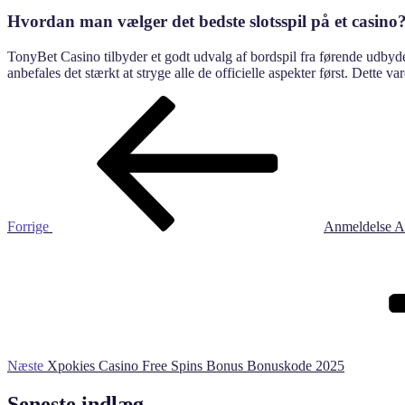
Hvordan man vælger det bedste slotsspil på et casino
TonyBet Casino tilbyder et godt udvalg af bordspil fra førende udbydere
anbefales det stærkt at stryge alle de officielle aspekter først. Dette 
Indlægsnavigation
Forrige
indlæg
Forrige
Anmeldelse A
Næste
indlæg
Næste
Xpokies Casino Free Spins Bonus Bonuskode 2025
Seneste indlæg