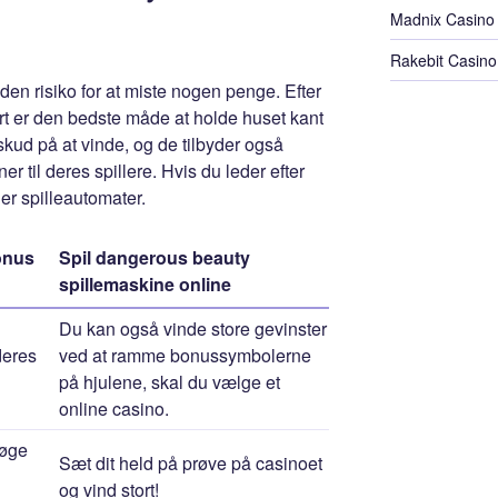
Madnix Casino 
Rakebit Casino
, uden risiko for at miste nogen penge. Efter
ort er den bedste måde at holde huset kant
skud på at vinde, og de tilbyder også
 til deres spillere. Hvis du leder efter
er spilleautomater.
onus
Spil dangerous beauty
spillemaskine online
Du kan også vinde store gevinster
deres
ved at ramme bonussymbolerne
på hjulene, skal du vælge et
online casino.
 øge
Sæt dit held på prøve på casinoet
og vind stort!