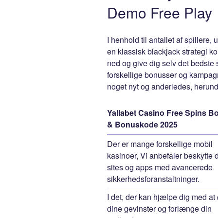
Demo Free Play
I henhold til antallet af spillere
en klassisk blackjack strategi k
ned og give dig selv det bedste 
forskellige bonusser og kampagner
noget nyt og anderledes, herund
Yallabet Casino Free Spins B
& Bonuskode 2025
Der er mange forskellige mobil
kasinoer, Vi anbefaler beskytte 
sites og apps med avancerede
sikkerhedsforanstaltninger.
I det, der kan hjælpe dig med at
dine gevinster og forlænge din