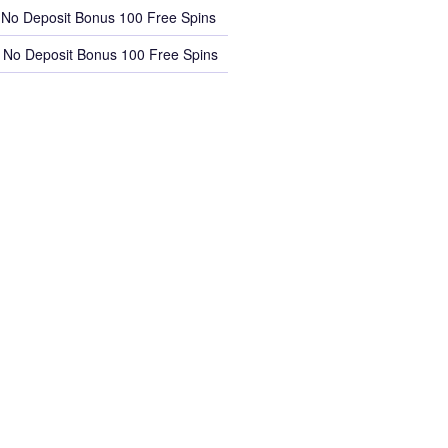
No Deposit Bonus 100 Free Spins
 No Deposit Bonus 100 Free Spins