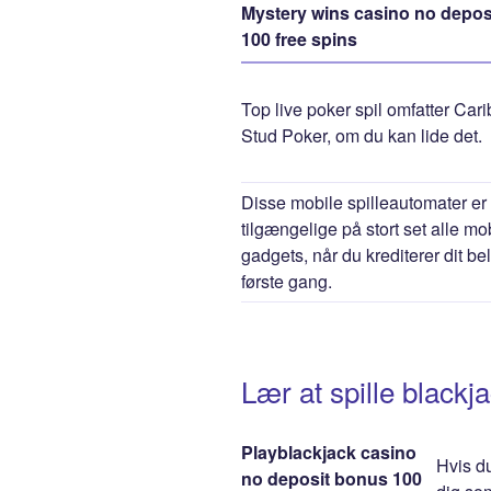
Mystery wins casino no depos
100 free spins
Top live poker spil omfatter Car
Stud Poker, om du kan lide det.
Disse mobile spilleautomater er
tilgængelige på stort set alle mo
gadgets, når du krediterer dit bel
første gang.
Lær at spille blackj
Playblackjack casino
Hvis du
no deposit bonus 100