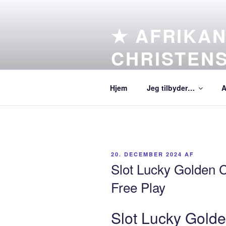
Videre
til
★ AFRIKA
indhold
CHRISTEN
Undervisning, workshops og fir
Hjem
Jeg tilbyder…
A
UDGIVET
20. DECEMBER 2024
AF
DEN
Slot Lucky Golden
Free Play
Slot Lucky Gold