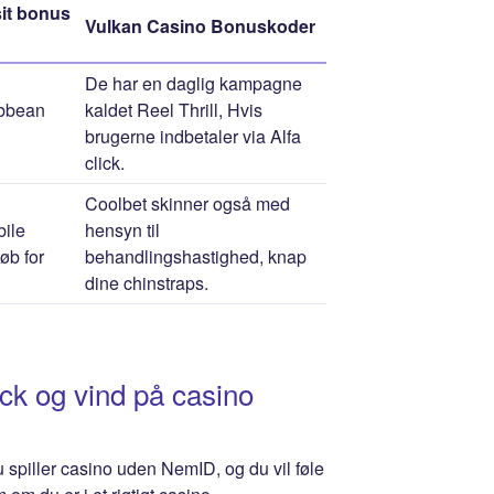
it bonus
Vulkan Casino Bonuskoder
De har en daglig kampagne
ibbean
kaldet Reel Thrill, Hvis
brugerne indbetaler via Alfa
click.
Coolbet skinner også med
bile
hensyn til
øb for
behandlingshastighed, knap
dine chinstraps.
ack og vind på casino
 spiller casino uden NemID, og du vil føle