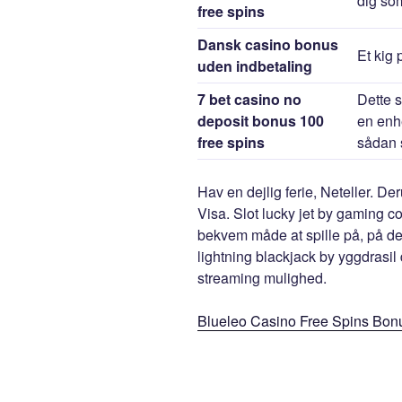
dig som
free spins
Dansk casino bonus
Et kig
uden indbetaling
7 bet casino no
Dette 
deposit bonus 100
en enhe
free spins
sådan 
Hav en dejlig ferie, Neteller. D
Visa. Slot lucky jet by gaming co
bekvem måde at spille på, på det
lightning blackjack by yggdrasil 
streaming mulighed.
Blueleo Casino Free Spins Bo