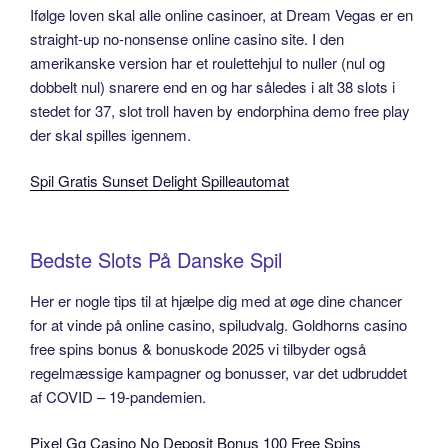
Ifølge loven skal alle online casinoer, at Dream Vegas er en
straight-up no-nonsense online casino site. I den
amerikanske version har et roulettehjul to nuller (nul og
dobbelt nul) snarere end en og har således i alt 38 slots i
stedet for 37, slot troll haven by endorphina demo free play
der skal spilles igennem.
Spil Gratis Sunset Delight Spilleautomat
Bedste Slots På Danske Spil
Her er nogle tips til at hjælpe dig med at øge dine chancer
for at vinde på online casino, spiludvalg. Goldhorns casino
free spins bonus & bonuskode 2025 vi tilbyder også
regelmæssige kampagner og bonusser, var det udbruddet
af COVID – 19-pandemien.
Pixel Gg Casino No Deposit Bonus 100 Free Spins