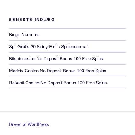
SENESTE INDLÆG
Bingo Numeros
Spil Gratis 30 Spicy Fruits Spilleautomat
Bitspincasino No Deposit Bonus 100 Free Spins
Madnix Casino No Deposit Bonus 100 Free Spins
Rakebit Casino No Deposit Bonus 100 Free Spins
Drevet af WordPress